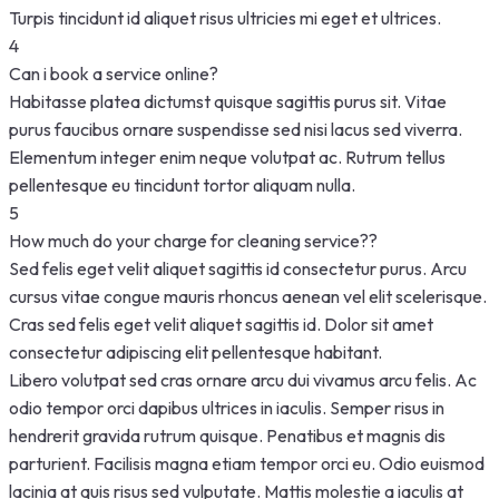
Turpis tincidunt id aliquet risus ultricies mi eget et ultrices.
4
Can i book a service online?
Habitasse platea dictumst quisque sagittis purus sit. Vitae
purus faucibus ornare suspendisse sed nisi lacus sed viverra.
Elementum integer enim neque volutpat ac. Rutrum tellus
pellentesque eu tincidunt tortor aliquam nulla.
5
How much do your charge for cleaning service??
Sed felis eget velit aliquet sagittis id consectetur purus. Arcu
cursus vitae congue mauris rhoncus aenean vel elit scelerisque.
Cras sed felis eget velit aliquet sagittis id. Dolor sit amet
consectetur adipiscing elit pellentesque habitant.
Libero volutpat sed cras ornare arcu dui vivamus arcu felis. Ac
odio tempor orci dapibus ultrices in iaculis. Semper risus in
hendrerit gravida rutrum quisque. Penatibus et magnis dis
parturient. Facilisis magna etiam tempor orci eu. Odio euismod
lacinia at quis risus sed vulputate. Mattis molestie a iaculis at