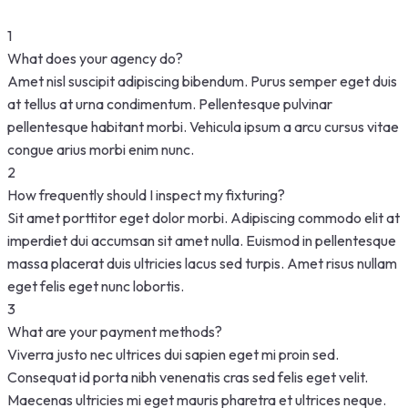
1
What does your agency do?
Amet nisl suscipit adipiscing bibendum. Purus semper eget duis
at tellus at urna condimentum. Pellentesque pulvinar
pellentesque habitant morbi. Vehicula ipsum a arcu cursus vitae
congue arius morbi enim nunc.
2
How frequently should I inspect my fixturing?
Sit amet porttitor eget dolor morbi. Adipiscing commodo elit at
imperdiet dui accumsan sit amet nulla. Euismod in pellentesque
massa placerat duis ultricies lacus sed turpis. Amet risus nullam
eget felis eget nunc lobortis.
3
What are your payment methods?
Viverra justo nec ultrices dui sapien eget mi proin sed.
Consequat id porta nibh venenatis cras sed felis eget velit.
Maecenas ultricies mi eget mauris pharetra et ultrices neque.