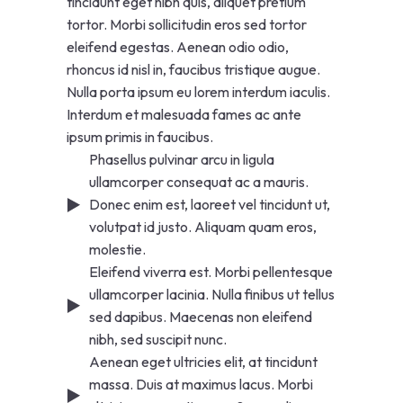
tincidunt eget nibh quis, aliquet pretium
tortor. Morbi sollicitudin eros sed tortor
eleifend egestas. Aenean odio odio,
rhoncus id nisl in, faucibus tristique augue.
Nulla porta ipsum eu lorem interdum iaculis.
Interdum et malesuada fames ac ante
ipsum primis in faucibus.
Phasellus pulvinar arcu in ligula
ullamcorper consequat ac a mauris.
Donec enim est, laoreet vel tincidunt ut,
volutpat id justo. Aliquam quam eros,
molestie.
Eleifend viverra est. Morbi pellentesque
ullamcorper lacinia. Nulla finibus ut tellus
sed dapibus. Maecenas non eleifend
nibh, sed suscipit nunc.
Aenean eget ultricies elit, at tincidunt
massa. Duis at maximus lacus. Morbi