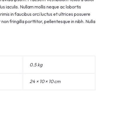
s iaculis. Nullam mollis neque ac lobortis
mis in faucibus orci luctus et ultrices posuere
non fringilla porttitor, pellentesque in nibh. Nulla
0.5 kg
24 × 10 × 10 cm