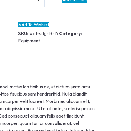
Add To Wishlist
SKU:
wdt-sdg-13-16
Category:
Equipment
mod, metus leo finibus ex, ut dictum justo arcu
vitae faucibus sem hendrerit id. Nulla blandit
amcorper velit laoreet. Morbi nec aliquam elit,
m a dignissim nunc. Ut erat ante, scelerisque non
 Sed consequat aliquam felis eget tincidunt.
amcorper, quam tortor convallis erat, vel
 gravida ipsum. Praesent vestibulum tellus a dolor