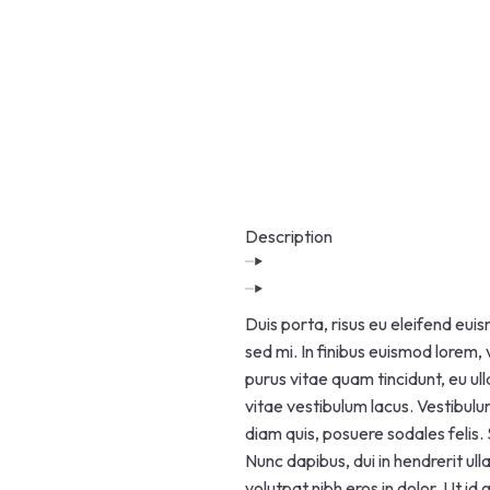
Description
Duis porta, risus eu eleifend euis
sed mi. In finibus euismod lorem, 
purus vitae quam tincidunt, eu ull
vitae vestibulum lacus. Vestibulu
diam quis, posuere sodales felis.
Nunc dapibus, dui in hendrerit ull
volutpat nibh eros in dolor. Ut id